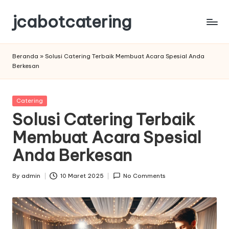
jcabotcatering
Skip
to
Solusi
content
Tepat
Beranda
»
Solusi Catering Terbaik Membuat Acara Spesial Anda
untuk
Berkesan
Catering
Acara
Spesial
Posted
Catering
in
Solusi Catering Terbaik
Membuat Acara Spesial
Anda Berkesan
By
admin
10 Maret 2025
No Comments
Posted
by